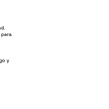
ad,
a para
zgo y