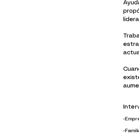
Ayuda
propó
lidera
Traba
estra
actua
Cuand
exist
aumen
Inte
-Empr
-Famil