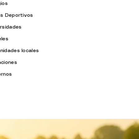
ios
es Deportivos
ersidades
eles
nidades locales
aciones
ernos