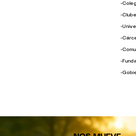
-Coleg
-Club
-Univ
-Cárc
-Comu
-Fund
-Gobi